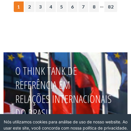
...
1
2
3
4
5
6
7
8
82
O THINK TANK DE
REFERÊNCIA EM
RELAÇÕES INTERNACIONAIS
DO BRASIL
Nós utilizamos cookies para análise de uso de nosso website. Ao
usar este site, você concorda com nossa política de privacidade.