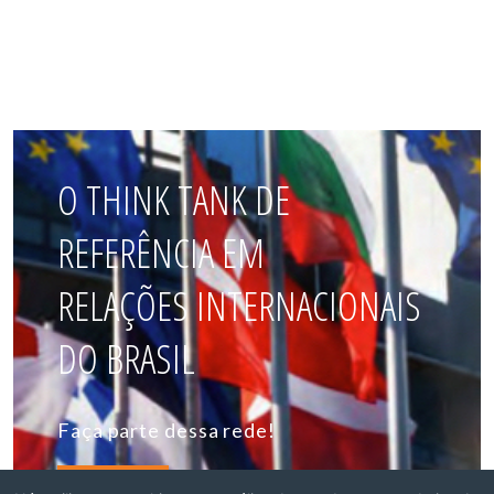
O THINK TANK DE
REFERÊNCIA EM
RELAÇÕES INTERNACIONAIS
DO BRASIL
Faça parte dessa rede!
ASSOCIE-SE