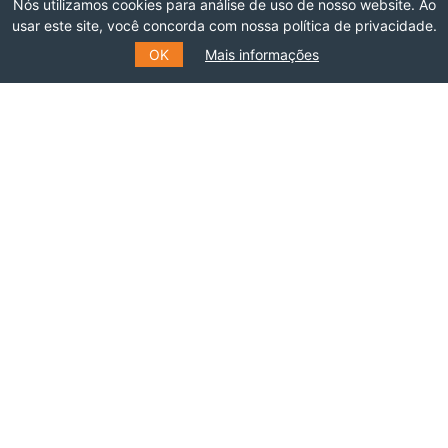
Nós utilizamos cookies para análise de uso de nosso website. Ao
usar este site, você concorda com nossa política de privacidade.
OK
Mais informações
INSCREVA-SE NO NOSSO
MAILING LIST
Preencha o formulário e receba informações
sobre eventos, cursos e muito mais.
E-MAIL