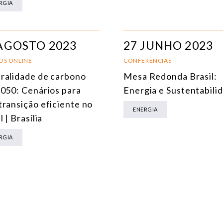
RGIA
MEIO AMBIENTE E MUDANÇA DO CLIMA
MULTILATERALISMO
AGOSTO 2023
27 JUNHO 2023
TECNOLOGIA E TRANSFORMAÇÃO DIGITAL
OS ONLINE
CONFERÊNCIAS
TODOS OS NÚCLEOS
ralidade de carbono
Mesa Redonda Brasil:
2050: Cenários para
Energia e Sustentabili
transição eficiente no
ENERGIA
l | Brasília
RGIA