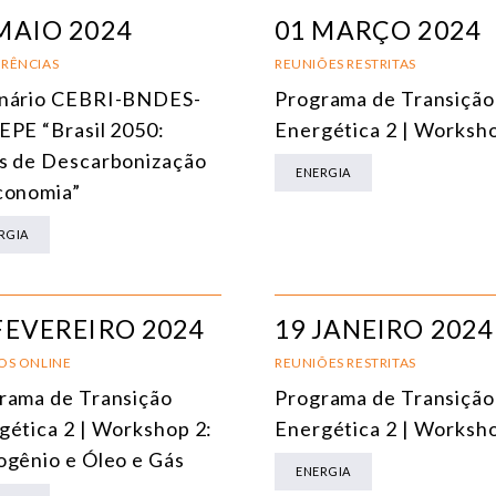
ÁFRICA
MAIO 2024
01 MARÇO 2024
AMÉRICA DO SUL
E
RÊNCIAS
REUNIÕES RESTRITAS
nário CEBRI-BNDES-
Programa de Transição
ÁSIA
C
EPE “Brasil 2050:
Energética 2 | Worksh
AMÉRICA DO NORTE
R
s de Descarbonização
ENERGIA
conomia”
EUROPA
C
RGIA
AGRO
C
COMÉRCIO INTERNACIONAL E ECONOMIA GLOBAL
E
FEVEREIRO 2024
19 JANEIRO 2024
CULTURA E RELAÇÕES INTERNACIONAIS
T
OS ONLINE
REUNIÕES RESTRITAS
DEFESA E SEGURANÇA INTERNACIONAL
rama de Transição
Programa de Transição
DEMOCRACIA
gética 2 | Workshop 2:
Energética 2 | Worksh
ogênio e Óleo e Gás
ENERGIA
ENERGIA