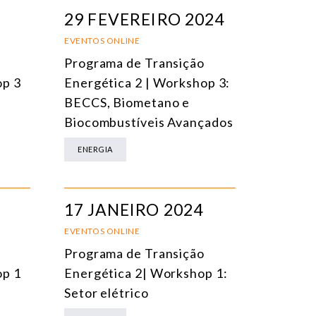
EVENTOS PRESENCIAIS
DATA
29 FEVEREIRO 2024
VENTOS ONLINE
TÍTULO
EVENTOS ONLINE
Programa de Transição
ONFERÊNCIAS
TEMA
op 3
Energética 2 | Workshop 3:
EUNIÕES RESTRITAS
BECCS, Biometano e
Biocombustíveis Avançados
URSO ONLINE
ENERGIA
URSO PRESENCIAL
VENTOS HÍBRIDOS
17 JANEIRO 2024
ODOS OS EVENTOS
EVENTOS ONLINE
Programa de Transição
op 1
Energética 2| Workshop 1:
Setor elétrico