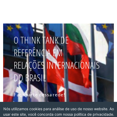
O THINK TANK DE
REFERÊNCIA EM
RELAÇÕES INTERNACIONAIS
DO BRASIL
Faça parte dessa rede!
ASSOCIE-SE
Nós utilizamos cookies para análise de uso de nosso website. Ao
usar este site, você concorda com nossa política de privacidade.