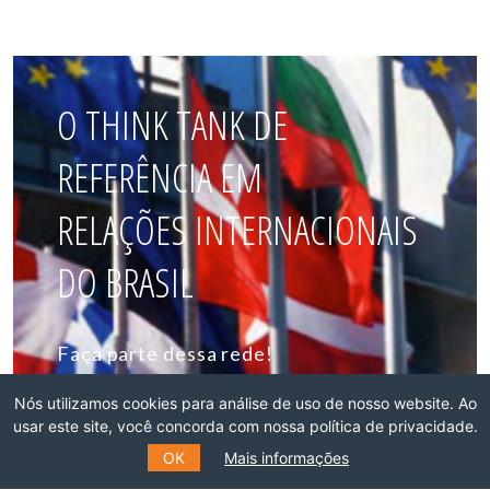
O THINK TANK DE
REFERÊNCIA EM
RELAÇÕES INTERNACIONAIS
DO BRASIL
Faça parte dessa rede!
Nós utilizamos cookies para análise de uso de nosso website. Ao
ASSOCIE-SE
usar este site, você concorda com nossa política de privacidade.
OK
Mais informações