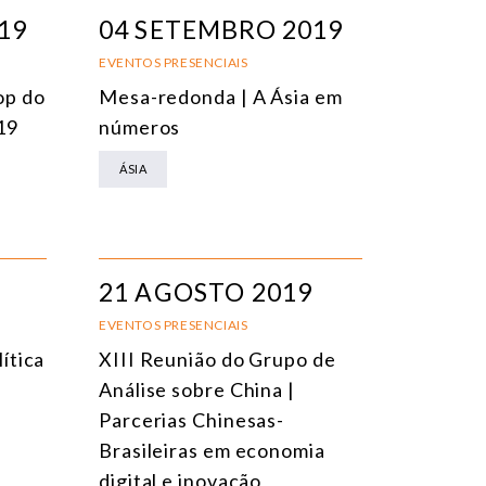
EVENTOS PRESENCIAIS
DATA
19
04 SETEMBRO 2019
VENTOS ONLINE
TÍTULO
EVENTOS PRESENCIAIS
op do
Mesa-redonda | A Ásia em
ONFERÊNCIAS
TEMA
19
números
EUNIÕES RESTRITAS
ÁSIA
URSO ONLINE
URSO PRESENCIAL
VENTOS HÍBRIDOS
21 AGOSTO 2019
ODOS OS EVENTOS
EVENTOS PRESENCIAIS
ítica
XIII Reunião do Grupo de
Análise sobre China |
Parcerias Chinesas-
Brasileiras em economia
digital e inovação