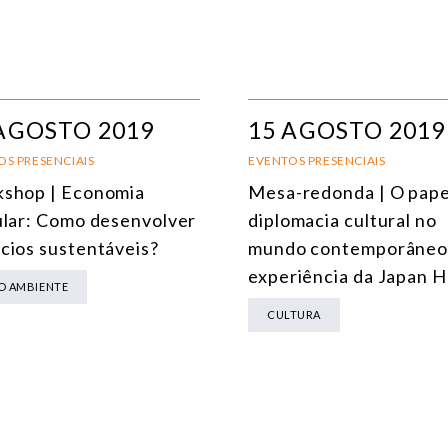
MEIO AMBIENTE E MUDANÇA DO CLIMA
MULTILATERALISMO
TECNOLOGIA E TRANSFORMAÇÃO DIGITAL
AGOSTO 2019
15 AGOSTO 2019
TODOS OS NÚCLEOS
OS PRESENCIAIS
EVENTOS PRESENCIAIS
shop | Economia
Mesa-redonda | O pape
ular: Como desenvolver
diplomacia cultural no
cios sustentáveis?
mundo contemporâneo 
experiência da Japan 
O AMBIENTE
CULTURA