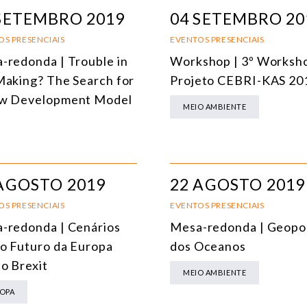
ÁFRICA
SETEMBRO 2019
04 SETEMBRO 20
AMÉRICA DO SUL
E
OS PRESENCIAIS
EVENTOS PRESENCIAIS
-redonda | Trouble in
Workshop | 3º Worksh
ÁSIA
C
Making? The Search for
Projeto CEBRI-KAS 20
AMÉRICA DO NORTE
R
w Development Model
MEIO AMBIENTE
EUROPA
C
AGRO
C
COMÉRCIO INTERNACIONAL E ECONOMIA GLOBAL
E
AGOSTO 2019
22 AGOSTO 2019
CULTURA E RELAÇÕES INTERNACIONAIS
T
OS PRESENCIAIS
EVENTOS PRESENCIAIS
-redonda | Cenários
Mesa-redonda | Geopol
DEFESA E SEGURANÇA INTERNACIONAL
 o Futuro da Europa
dos Oceanos
DEMOCRACIA
 o Brexit
MEIO AMBIENTE
ENERGIA
OPA