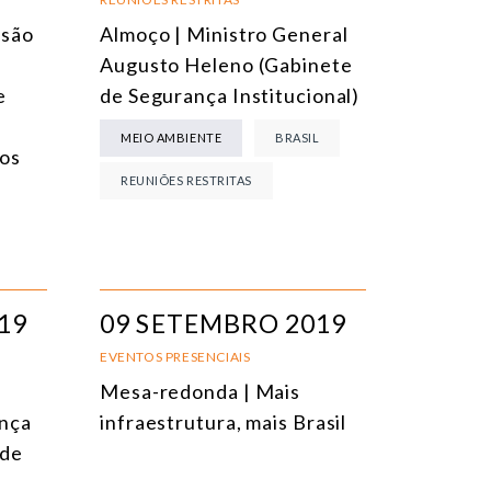
ssão
Almoço | Ministro General
Augusto Heleno (Gabinete
e
de Segurança Institucional)
MEIO AMBIENTE
BRASIL
ios
REUNIÕES RESTRITAS
19
09 SETEMBRO 2019
EVENTOS PRESENCIAIS
Mesa-redonda | Mais
ança
infraestrutura, mais Brasil
 de