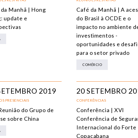
 da Manhã | Hong
Café da Manhã | A ace
ENERGIA
: update e
do Brasil à OCDE e o
MEIO AMBIENTE E MUDANÇA DO CLIMA
pectivas
impacto no ambiente d
investimentos -
MULTILATERALISMO
A
oportunidades e desaf
TECNOLOGIA E TRANSFORMAÇÃO DIGITAL
para o setor privado
TODOS OS NÚCLEOS
COMÉRCIO
SETEMBRO 2019
20 SETEMBRO 20
OS PRESENCIAIS
CONFERÊNCIAS
Reunião do Grupo de
Conferência | XVI
ise sobre China
Conferência de Segur
Internacional do Forte
A
Copacabana