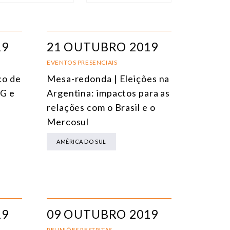
IPO DE EVENTO
ORDENAR
EVENTOS PRESENCIAIS
DATA
19
21 OUTUBRO 2019
VENTOS ONLINE
TÍTULO
EVENTOS PRESENCIAIS
co de
Mesa-redonda | Eleições na
ONFERÊNCIAS
TEMA
G e
Argentina: impactos para as
EUNIÕES RESTRITAS
relações com o Brasil e o
Mercosul
URSO ONLINE
AMÉRICA DO SUL
URSO PRESENCIAL
VENTOS HÍBRIDOS
ODOS OS EVENTOS
19
09 OUTUBRO 2019
REUNIÕES RESTRITAS