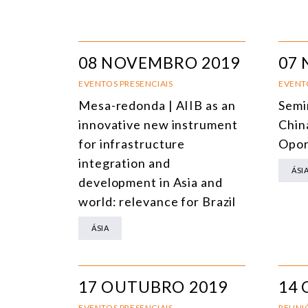
08 NOVEMBRO 2019
07
EVENTOS PRESENCIAIS
EVENT
Mesa-redonda | AIIB as an
Semin
innovative new instrument
Chin
for infrastructure
Opor
integration and
ÁSI
development in Asia and
world: relevance for Brazil
ÁSIA
17 OUTUBRO 2019
14
EVENTOS PRESENCIAIS
REUNIÕ