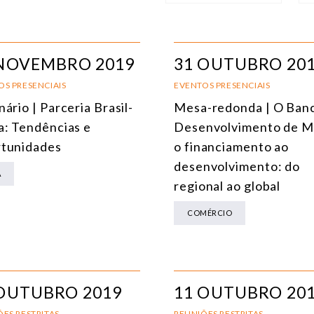
NÚCLEO
T
ÁFRICA
 NOVEMBRO 2019
31 OUTUBRO 20
AMÉRICA DO SUL
E
OS PRESENCIAIS
EVENTOS PRESENCIAIS
ário | Parceria Brasil-
Mesa-redonda | O Ban
ÁSIA
C
a: Tendências e
Desenvolvimento de M
AMÉRICA DO NORTE
R
tunidades
o financiamento ao
desenvolvimento: do
EUROPA
C
A
regional ao global
AGRO
C
COMÉRCIO
COMÉRCIO INTERNACIONAL E ECONOMIA GLOBAL
E
CULTURA E RELAÇÕES INTERNACIONAIS
T
DEFESA E SEGURANÇA INTERNACIONAL
 OUTUBRO 2019
11 OUTUBRO 20
DEMOCRACIA
ES RESTRITAS
REUNIÕES RESTRITAS