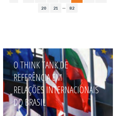
...
20
21
82
O THINK TANK DE
REFERÊNCIA EM
RELAÇÕES INTERNACIONAIS
DO BRASIL