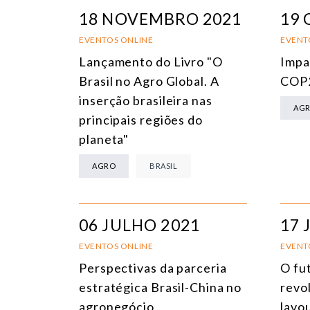
18 NOVEMBRO 2021
19
EVENTOS ONLINE
EVENT
Lançamento do Livro "O
Impa
Brasil no Agro Global. A
COP2
inserção brasileira nas
AG
principais regiões do
planeta"
AGRO
BRASIL
06 JULHO 2021
17 
EVENTOS ONLINE
EVENT
Perspectivas da parceria
O fu
estratégica Brasil-China no
revo
agronegócio
lavo