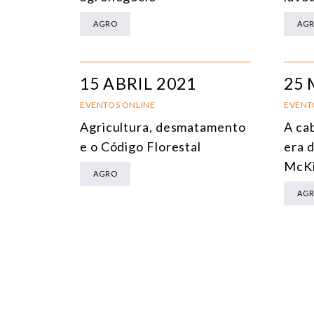
AGRO
AG
15 ABRIL 2021
25 
EVENTOS ONLINE
EVENT
Agricultura, desmatamento
A ca
e o Código Florestal
era d
McKi
AGRO
AG