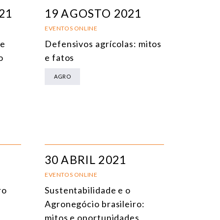
EVENTOS PRESENCIAIS
DATA
21
19 AGOSTO 2021
VENTOS ONLINE
TÍTULO
EVENTOS ONLINE
de
Defensivos agrícolas: mitos
ONFERÊNCIAS
TEMA
o
e fatos
EUNIÕES RESTRITAS
AGRO
URSO ONLINE
URSO PRESENCIAL
VENTOS HÍBRIDOS
ODOS OS EVENTOS
30 ABRIL 2021
EVENTOS ONLINE
ro
Sustentabilidade e o
Agronegócio brasileiro:
mitos e oportunidades