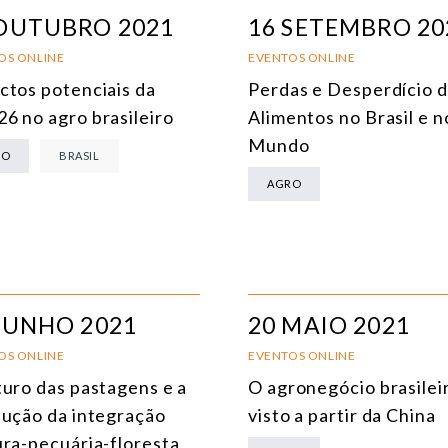
ÁFRICA
 OUTUBRO 2021
16 SETEMBRO 20
AMÉRICA DO SUL
E
OS ONLINE
EVENTOS ONLINE
ctos potenciais da
Perdas e Desperdício 
ÁSIA
C
6 no agro brasileiro
Alimentos no Brasil e n
AMÉRICA DO NORTE
R
Mundo
RO
BRASIL
EUROPA
C
AGRO
AGRO
C
COMÉRCIO INTERNACIONAL E ECONOMIA GLOBAL
E
CULTURA E RELAÇÕES INTERNACIONAIS
T
JUNHO 2021
20 MAIO 2021
DEFESA E SEGURANÇA INTERNACIONAL
OS ONLINE
EVENTOS ONLINE
DEMOCRACIA
turo das pastagens e a
O agronegócio brasilei
lução da integração
visto a partir da China
ENERGIA
ura-pecuária-floresta