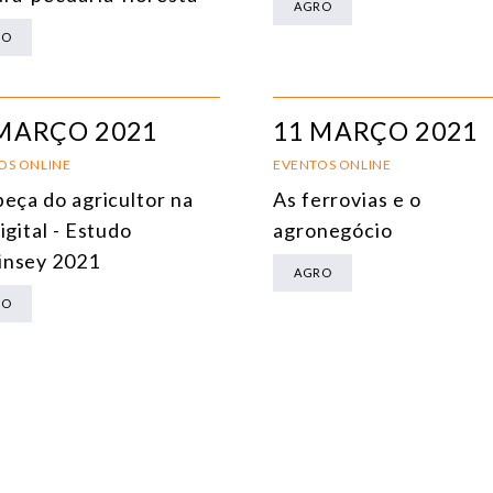
AGRO
MEIO AMBIENTE E MUDANÇA DO CLIMA
RO
MULTILATERALISMO
TECNOLOGIA E TRANSFORMAÇÃO DIGITAL
MARÇO 2021
11 MARÇO 2021
TODOS OS NÚCLEOS
OS ONLINE
EVENTOS ONLINE
beça do agricultor na
As ferrovias e o
igital - Estudo
agronegócio
nsey 2021
AGRO
RO