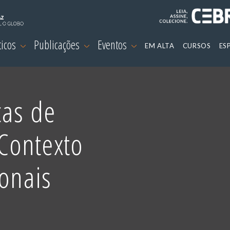
ticos
Publicações
Eventos
EM ALTA
CURSOS
ES
cas de
Contexto
ionais