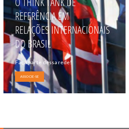
O THINK TANK DE
REFERÊNCIA EM
RELAÇÕES INTERNACIONAIS
DO BRASIL
Faça parte dessa rede!
ASSOCIE-SE