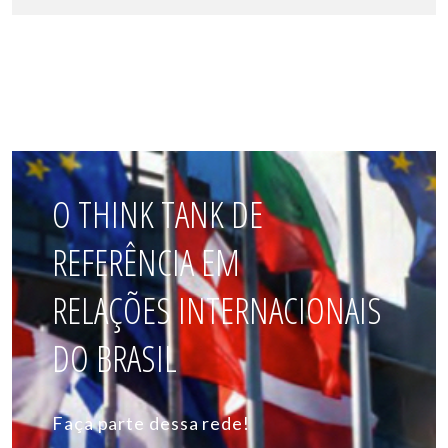
O THINK TANK DE
REFERÊNCIA EM
RELAÇÕES INTERNACIONAIS
DO BRASIL
Faça parte dessa rede!