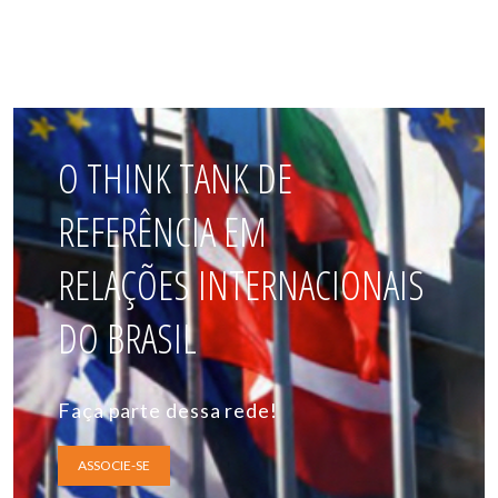
O THINK TANK DE
REFERÊNCIA EM
RELAÇÕES INTERNACIONAIS
DO BRASIL
Faça parte dessa rede!
ASSOCIE-SE