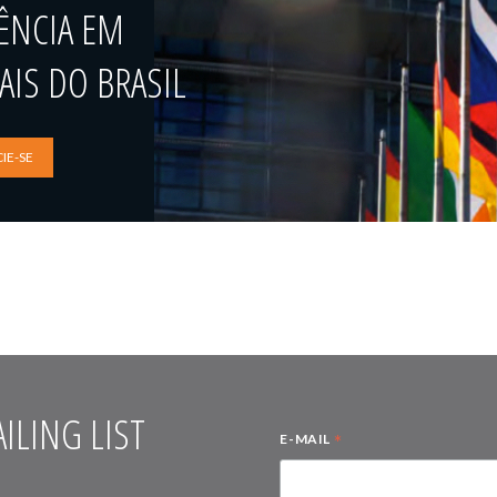
ÊNCIA EM
IS DO BRASIL
IE-SE
ILING LIST
*
E-MAIL