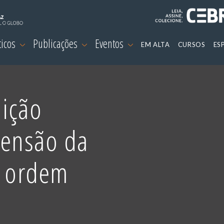
ticos
Publicações
Eventos
EM ALTA
CURSOS
ES
ição
censão da
a ordem