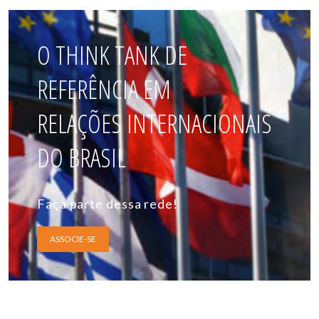
O THINK TANK DE
REFERÊNCIA EM
RELAÇÕES INTERNACIONAIS
DO BRASIL
Faça parte dessa rede!
ASSOCIE-SE