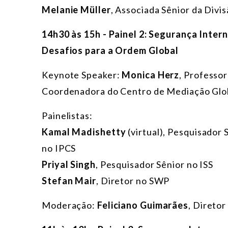
Melanie Müller
, Associada Sênior da Divi
14h30 às 15h - Painel 2: Segurança Inter
Desafios para a Ordem Global
Keynote Speaker:
Monica Herz
, Professor
Coordenadora do Centro de Mediação Glob
Painelistas:
Kamal Madishetty
(virtual), Pesquisador
no IPCS
Priyal Singh
, Pesquisador Sênior no ISS
Stefan Mair
, Diretor no SWP
Moderação:
Feliciano Guimarães
, Direto