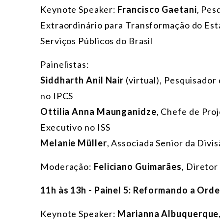
Keynote Speaker:
Francisco Gaetani
, Pes
Extraordinário para Transformação do Est
Serviços Públicos do Brasil
Painelistas:
Siddharth Anil Nair
(virtual), Pesquisador
no IPCS
Ottilia Anna Maunganidze
, Chefe de Pro
Executivo no ISS
Melanie Müller
, Associada Senior da Divi
Moderação:
Feliciano Guimarães
, Direto
11h às 13h - Painel 5: Reformando a Ord
Keynote Speaker:
Marianna Albuquerque