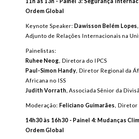
11h às 13h - Painel 3: Segurança Internac
Ordem Global
Keynote Speaker:
Dawisson Belém Lopes
Adjunto de Relações Internacionais na Un
Painelistas:
Ruhee Neog
, Diretora do IPCS
Paul-Simon Handy
, Diretor Regional da Á
Africana no ISS
Judith Vorrath
, Associada Sênior da Divi
Moderação:
Feliciano Guimarães
, Direto
14h30 às 16h30 - Painel 4: Mudanças Clim
Ordem Global