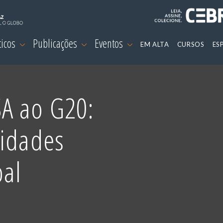
ticos
Publicações
Eventos
EM ALTA
CURSOS
ES
A ao G20:
nidades
bal