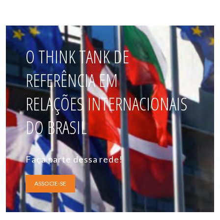
O THINK TANK DE
REFERÊNCIA EM
RELAÇÕES INTERNACIONAIS
DO BRASIL
Faça parte dessa rede!
ASSOCIE-SE