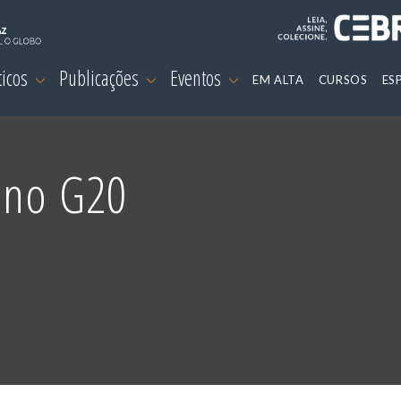
ticos
Publicações
Eventos
EM ALTA
CURSOS
ES
 no G20