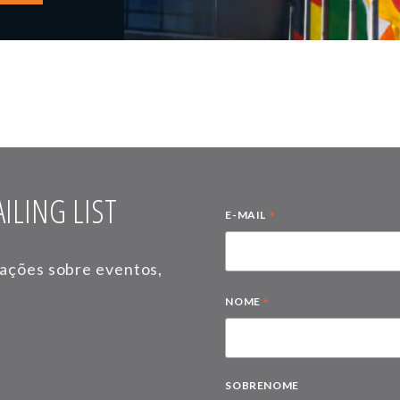
ILING LIST
*
E-MAIL
mações sobre eventos,
*
NOME
SOBRENOME