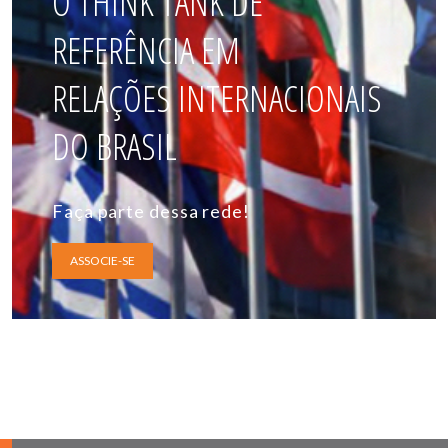
O THINK TANK DE
REFERÊNCIA EM
RELAÇÕES INTERNACIONAIS
DO BRASIL
Faça parte dessa rede!
ASSOCIE-SE