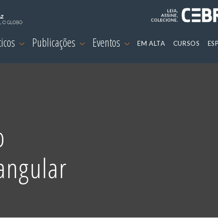
ticos
Publicações
Eventos
EM ALTA
CURSOS
ES
o
angular