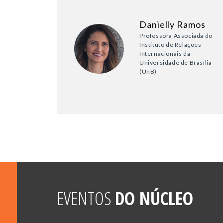
Danielly Ramos
Professora Associada do
Instituto de Relações
Internacionais da
Universidade de Brasília
(UnB)
EVENTOS
DO NÚCLEO