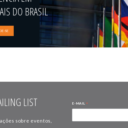
IS DO BRASIL
IE-SE
ILING LIST
*
E-MAIL
mações sobre eventos,