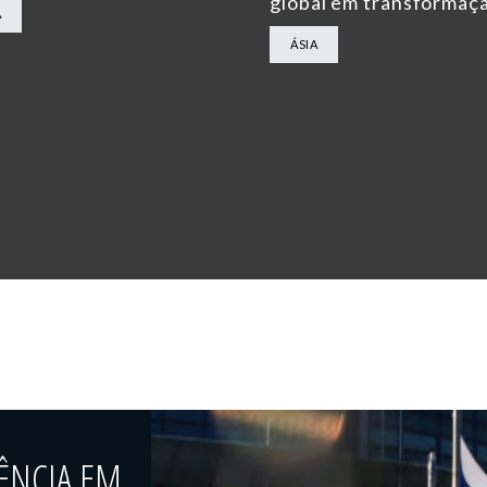
global em transformaç
A
ÁSIA
ÊNCIA EM