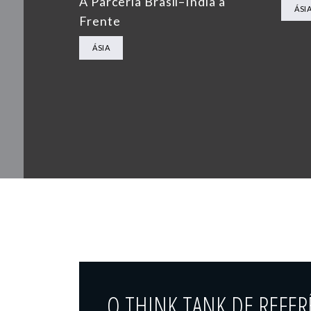
A Parceria Brasil–Índia à
ÁSI
Frente
ÁSIA
O THINK TANK DE REFER