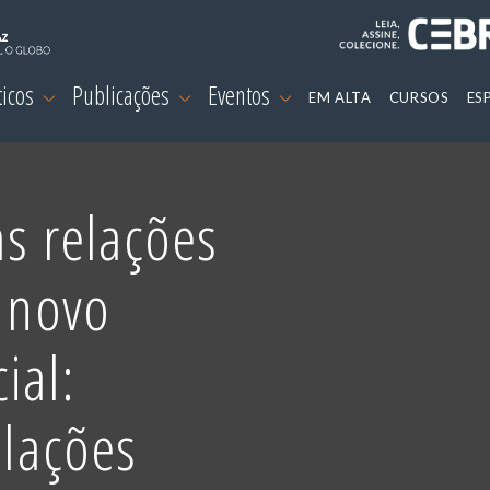
ticos
Publicações
Eventos
EM ALTA
CURSOS
ES
as relações
o novo
ial:
elações