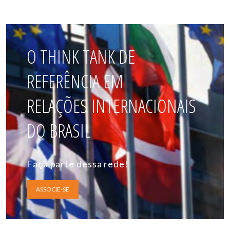
O THINK TANK DE
REFERÊNCIA EM
RELAÇÕES INTERNACIONAIS
DO BRASIL
Faça parte dessa rede!
ASSOCIE-SE