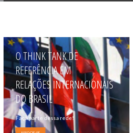
O THINK TANK DE
REFERÊNCIA EM
RELAÇÕES INTERNACIONAIS
DO BRASIL
Faça parte dessa rede!
ASSOCIE-SE