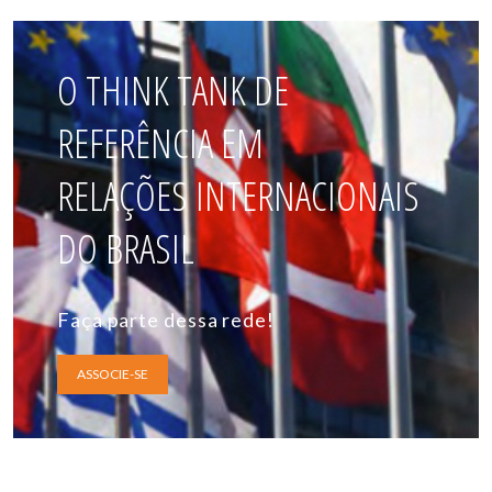
O THINK TANK DE
REFERÊNCIA EM
RELAÇÕES INTERNACIONAIS
DO BRASIL
Faça parte dessa rede!
ASSOCIE-SE