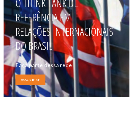
O THINK TANK DE
REFERÊNCIA EM
RELAÇÕES INTERNACIONAIS
DO BRASIL
Faça parte dessa rede!
ASSOCIE-SE