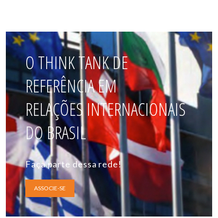
O THINK TANK DE
REFERÊNCIA EM
RELAÇÕES INTERNACIONAIS
DO BRASIL
Faça parte dessa rede!
ASSOCIE-SE