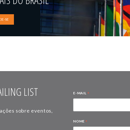
IS DO BRASIL
IE-SE
ILING LIST
*
E-MAIL
mações sobre eventos,
*
NOME