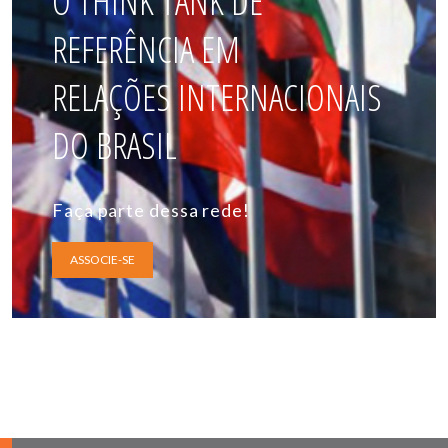
O THINK TANK DE
REFERÊNCIA EM
RELAÇÕES INTERNACIONAIS
DO BRASIL
Faça parte dessa rede!
ASSOCIE-SE