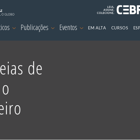
ticos
Publicações
Eventos
EM ALTA
CURSOS
ES
eias de
 o
eiro