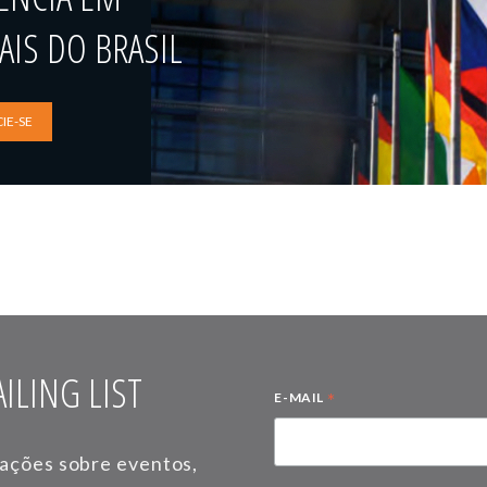
IS DO BRASIL
IE-SE
ILING LIST
*
E-MAIL
mações sobre eventos,