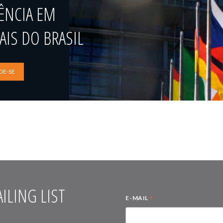
ÊNCIA EM
IS DO BRASIL
IE-SE
ILING LIST
*
E-MAIL