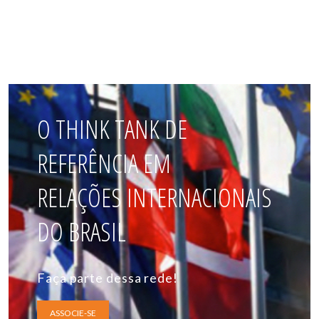
O THINK TANK DE
REFERÊNCIA EM
RELAÇÕES INTERNACIONAIS
DO BRASIL
Faça parte dessa rede!
ASSOCIE-SE