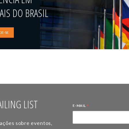
IS DO BRASIL
IE-SE
ILING LIST
*
E-MAIL
mações sobre eventos,