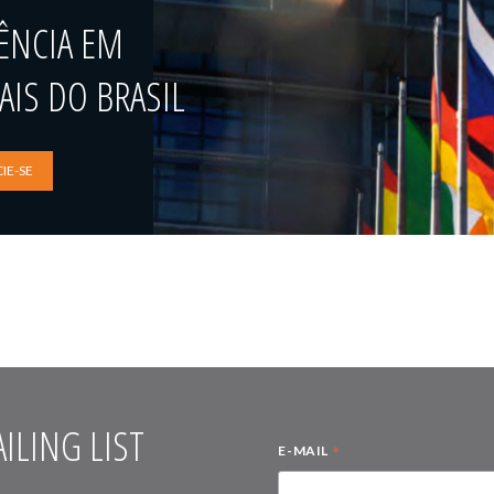
ÊNCIA EM
IS DO BRASIL
IE-SE
ILING LIST
*
E-MAIL