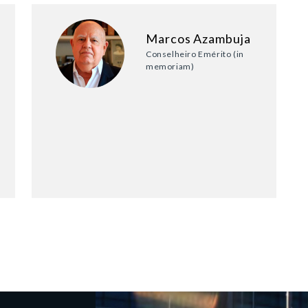
Marcos Azambuja
Conselheiro Emérito (in
memoriam)