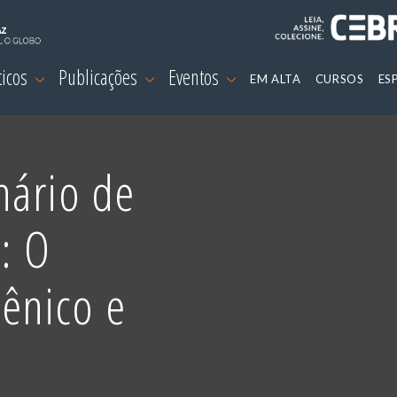
ticos
Publicações
Eventos
EM ALTA
CURSOS
ES
nário de
: O
ênico e