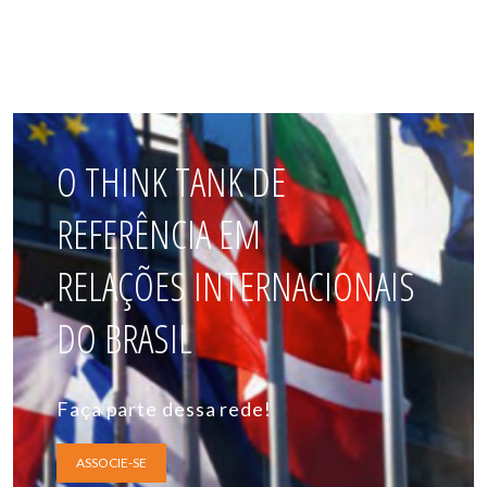
O THINK TANK DE
REFERÊNCIA EM
RELAÇÕES INTERNACIONAIS
DO BRASIL
Faça parte dessa rede!
ASSOCIE-SE