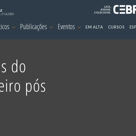
ticos
Publicações
Eventos
EM ALTA
CURSOS
ES
is do
eiro pós