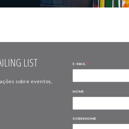
ILING LIST
*
E-MAIL
mações sobre eventos,
*
NOME
SOBRENOME