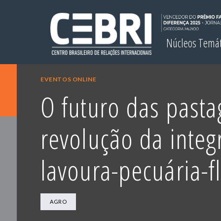
Núcleos Temá
EVENTOS ONLINE
O futuro das pasta
revolução da integ
lavoura-pecuária-f
AGRO