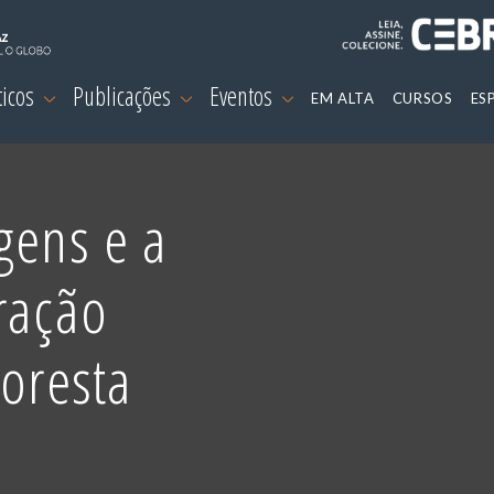
ticos
Publicações
Eventos
EM ALTA
CURSOS
ES
gens e a
ração
loresta