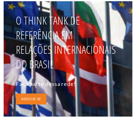
O THINK TANK DE
REFERÊNCIA EM
RELAÇÕES INTERNACIONAIS
DO BRASIL
Faça parte dessa rede!
ASSOCIE-SE