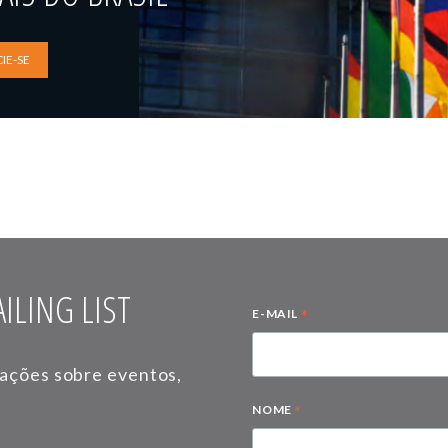
IE-SE
ILING LIST
*
E-MAIL
mações sobre eventos,
*
NOME