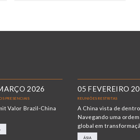
MARÇO 2026
05 FEVEREIRO 2
OS PRESENCIAIS
REUNIÕES RESTRITAS
it Valor Brazil-China
A China vista de dentro
6
Navegando uma ordem
global em transformaç
A
ÁSIA