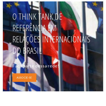
O THINK TANK DE
REFERÊNCIA EM
RELAÇÕES INTERNACIONAIS
DO BRASIL
Faça parte dessa rede!
ASSOCIE-SE