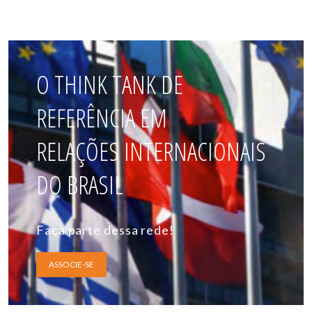
O THINK TANK DE
REFERÊNCIA EM
RELAÇÕES INTERNACIONAIS
DO BRASIL
Faça parte dessa rede!
ASSOCIE-SE