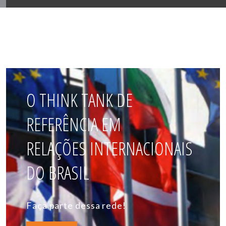
O THINK TANK DE
REFERÊNCIA EM
RELAÇÕES INTERNACIONAIS
DO BRASIL
Faça parte dessa rede!