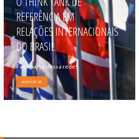
O THINK TANK DE
REFERÊNCIA EM
RELAÇÕES INTERNACIONAIS
DO BRASIL
Faça parte dessa rede!
ASSOCIE-SE