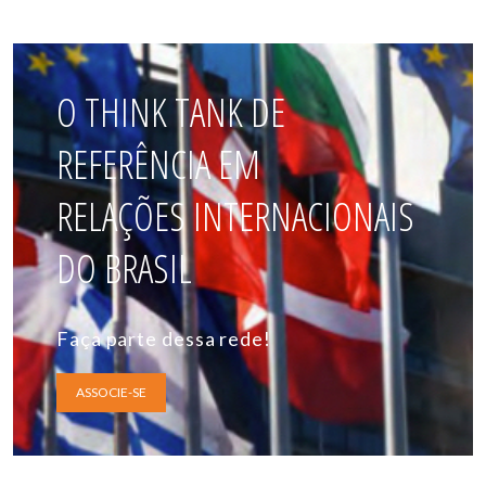
O THINK TANK DE
REFERÊNCIA EM
RELAÇÕES INTERNACIONAIS
DO BRASIL
Faça parte dessa rede!
ASSOCIE-SE