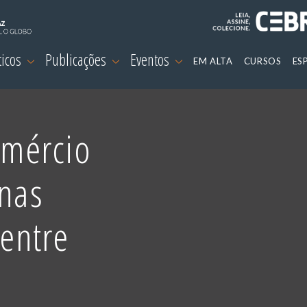
ticos
Publicações
Eventos
EM ALTA
CURSOS
ES
mércio
 nas
 entre