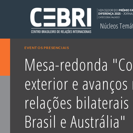
Núcleos Temá
EVENTOS PRESENCIAIS
Mesa-redonda "Co
exterior e avanços
relações bilaterais
Brasil e Austrália"