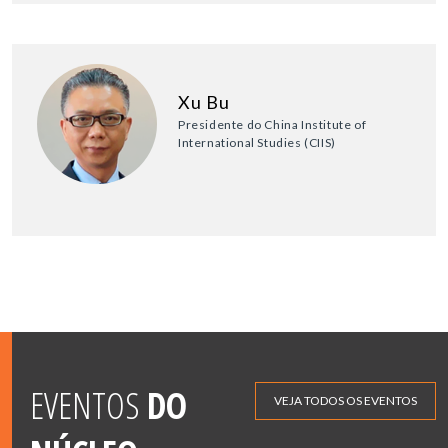
Xu Bu
Presidente do China Institute of
International Studies (CIIS)
EVENTOS
DO
VEJA TODOS OS EVENTOS