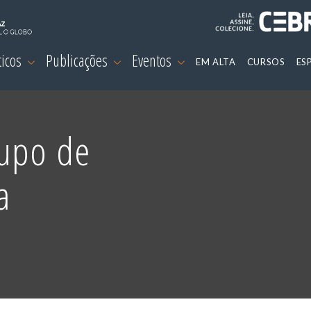
ticos
Publicações
Eventos
EM ALTA
CURSOS
ES
rupo de
a