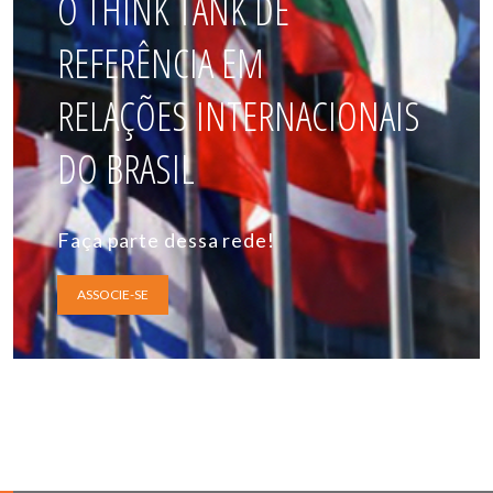
O THINK TANK DE
REFERÊNCIA EM
RELAÇÕES INTERNACIONAIS
DO BRASIL
Faça parte dessa rede!
ASSOCIE-SE