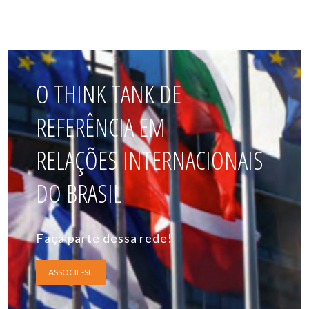
O THINK TANK DE
REFERÊNCIA EM
RELAÇÕES INTERNACIONAIS
DO BRASIL
Faça parte dessa rede!
ASSOCIE-SE