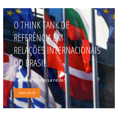
O THINK TANK DE
REFERÊNCIA EM
RELAÇÕES INTERNACIONAIS
DO BRASIL
Faça parte dessa rede!
ASSOCIE-SE