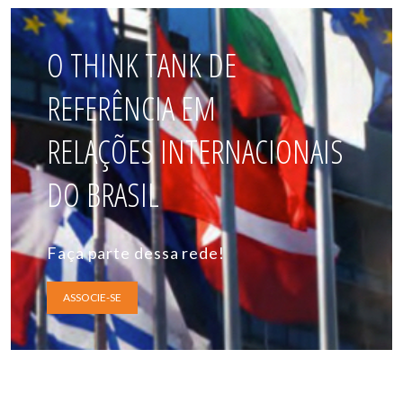
O THINK TANK DE
REFERÊNCIA EM
RELAÇÕES INTERNACIONAIS
DO BRASIL
Faça parte dessa rede!
ASSOCIE-SE